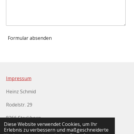
Formular absenden
Impressum
Heinz Schmid
Rodelstr. 29
8266 Steckborn
Diese Website verwendet Cookies, um Ihr
Erlebnis zu verbessern und maßgeschneiderte
+41 78 480 91 47